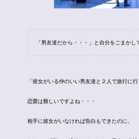
「男友達だから・・・」と自分をごまかし
「彼女がいる仲のいい男友達と２人で旅行に行
恋愛は難しいですよね・・・
相手に彼女がいなければ告白もできたのに。