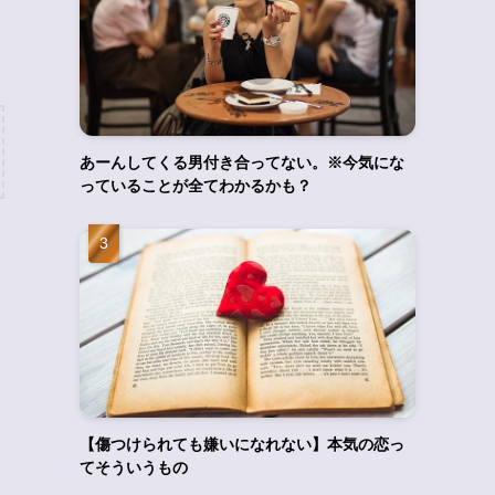
あーんしてくる男付き合ってない。※今気にな
っていることが全てわかるかも？
【傷つけられても嫌いになれない】本気の恋っ
てそういうもの