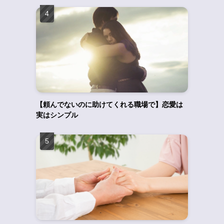
【頼んでないのに助けてくれる職場で】恋愛は
実はシンプル