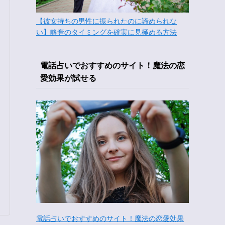
【彼女持ちの男性に振られたのに諦められな
い】略奪のタイミングを確実に見極める方法
電話占いでおすすめのサイト！魔法の恋
愛効果が試せる
電話占いでおすすめのサイト！魔法の恋愛効果