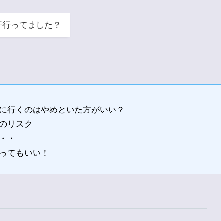
行行ってました？
に行くのはやめといた方がいい？
のリスク
・・
ってもいい！