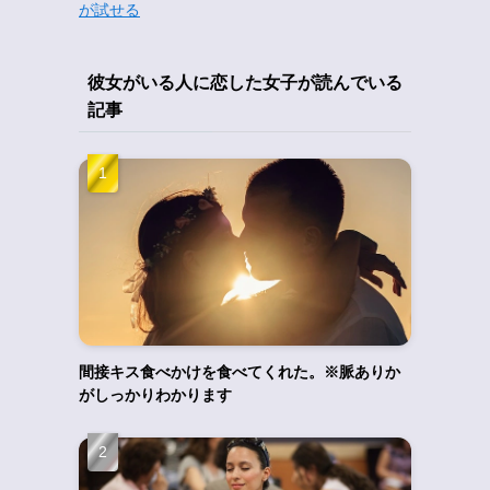
が試せる
彼女がいる人に恋した女子が読んでいる
記事
間接キス食べかけを食べてくれた。※脈ありか
がしっかりわかります