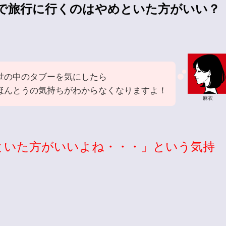
で旅行に行くのはやめといた方がいい？
世の中のタブーを気にしたら
ほんとうの気持ちがわからなくなりますよ！
麻衣
といた方がいいよね・・・」という気持