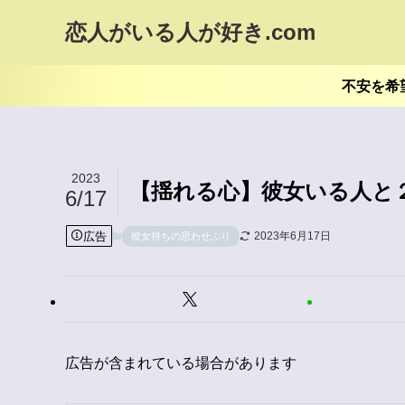
恋人がいる人が好き.com
不安を希
2023
【揺れる心】彼女いる人と
6/17
広告
2023年6月17日
彼女持ちの思わせぶり
広告が含まれている場合があります