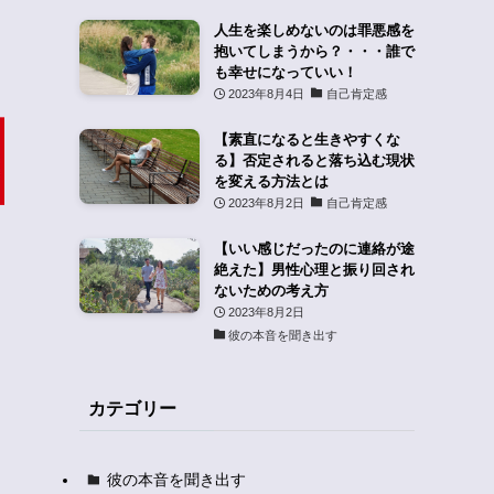
人生を楽しめないのは罪悪感を
抱いてしまうから？・・・誰で
も幸せになっていい！
2023年8月4日
自己肯定感
【素直になると生きやすくな
る】否定されると落ち込む現状
を変える方法とは
2023年8月2日
自己肯定感
【いい感じだったのに連絡が途
絶えた】男性心理と振り回され
ないための考え方
2023年8月2日
彼の本音を聞き出す
カテゴリー
彼の本音を聞き出す