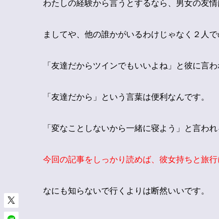
わたしの経験から言うとするなら、男女の友情
ましてや、他の誰かがいるわけじゃなく２人で
「友達だからツインでもいいよね」と彼に言わ
「友達だから」という言葉は便利なんです。
「変なことしないから一緒に寝よう」と言われ
今回の記事をしっかり読めば、彼女持ちと旅行
なにも知らないで行くよりは断然いいです。