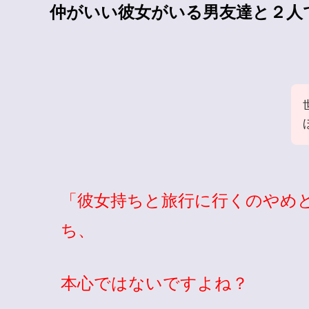
仲がいい彼女がいる男友達と２人
「彼女持ちと旅行に行くのやめ
ち、
本心ではないですよね？